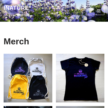
INATURE*
Přeskočit
Sítotisk ORIGINÁL
na
obsah
Merch