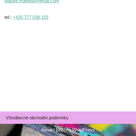
inature.martina@gmail.com
tel.:
+420 777 038 159
Všeobecné obchodní podmínky
Neve
| Běží na
WordPress